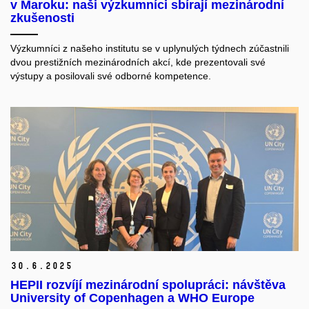
v Maroku: naši výzkumníci sbírají mezinárodní
zkušenosti
Výzkumníci z našeho institutu se v uplynulých týdnech zúčastnili
dvou prestižních mezinárodních akcí, kde prezentovali své
výstupy a posilovali své odborné kompetence.
30.
6.
2025
HEPII rozvíjí mezinárodní spolupráci: návštěva
University of Copenhagen a WHO Europe