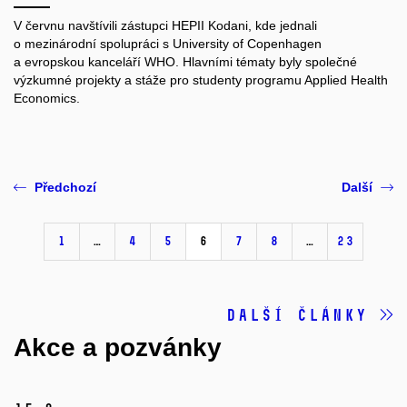
V červnu navštívili zástupci HEPII Kodani, kde jednali
o mezinárodní spolupráci s University of Copenhagen
a evropskou kanceláří WHO. Hlavními tématy byly společné
výzkumné projekty a stáže pro studenty programu Applied Health
Economics.
Předchozí
Další
1
…
4
5
6
7
8
…
23
Další články
Akce a pozvánky