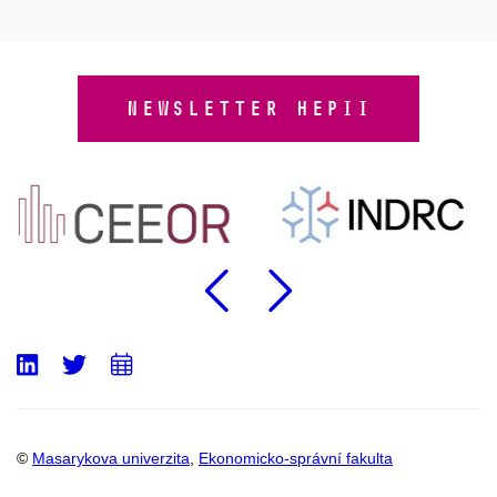
NEWSLETTER HEPII
Předchozí
Následu
LinkedIn
Twitter
Přidat
do
kalendáře
©
Masarykova univerzita
,
Ekonomicko-správní fakulta