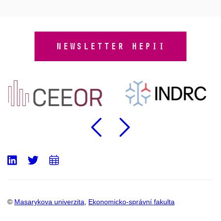
NEWSLETTER HEPII
Předchozí
Následu
LinkedIn
Twitter
Přidat
do
kalendáře
©
Masarykova univerzita
,
Ekonomicko-správní fakulta