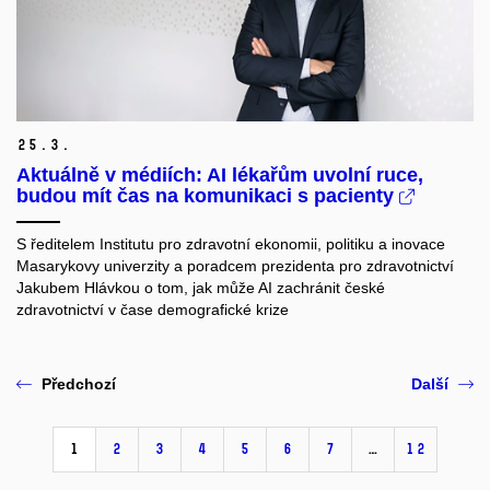
25.
3.
Aktuálně v médiích: AI lékařům uvolní ruce,
budou mít čas na komunikaci s pacienty
S ředitelem Institutu pro zdravotní ekonomii, politiku a inovace
Masarykovy univerzity a poradcem prezidenta pro zdravotnictví
Jakubem Hlávkou o tom, jak může AI zachránit české
zdravotnictví v čase demografické krize
Předchozí
Další
1
2
3
4
5
6
7
…
12