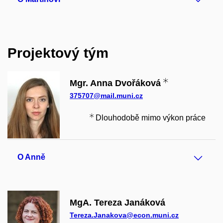
Projektový tým
Mgr. Anna Dvořáková
375707@mail.muni.cz
Dlouhodobě mimo výkon práce
O Anně
MgA. Tereza Janáková
Tereza.Janakova@econ.muni.cz