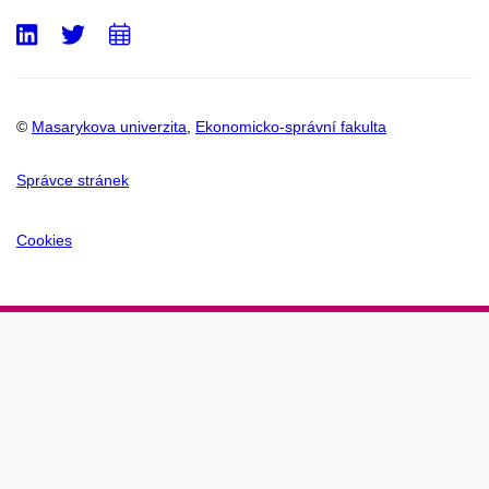
LinkedIn
Twitter
Přidat
do
kalendáře
©
Masarykova univerzita
,
Ekonomicko-správní fakulta
Správce stránek
Cookies