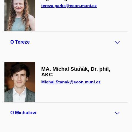
tereza.parks@econ.muni.cz
O Tereze
MA. Michal Staňák, Dr. phil,
AKC
Michal.Stanak@econ.muni.cz
O Michalovi