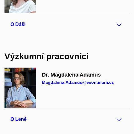
O Dáši
Výzkumní pracovníci
Dr. Magdalena Adamus
Magdalena.Adamus@econ.muni.cz
O Leně