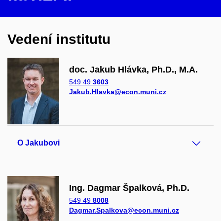
Vedení institutu
doc. Jakub Hlávka, Ph.D., M.A.
549 49
3603
Jakub.Hlavka@econ.muni.cz
O Jakubovi
Ing. Dagmar Špalková, Ph.D.
549 49
8008
Dagmar.Spalkova@econ.muni.cz