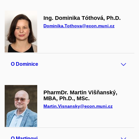
Ing. Dominika Tóthová, Ph.D.
Dominika.Tothova@econ.muni.cz
O Dominice
PharmDr. Martin Višňanský,
MBA, Ph.D., MSc.
Martin.Visnansky@econ.muni.cz
O Martinovi