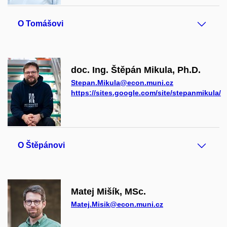
O Tomášovi
doc. Ing. Štěpán Mikula, Ph.D.
Stepan.Mikula@econ.muni.cz
https://sites.google.com/site/stepanmikula/
O Štěpánovi
Matej Mišík, MSc.
Matej.Misik@econ.muni.cz