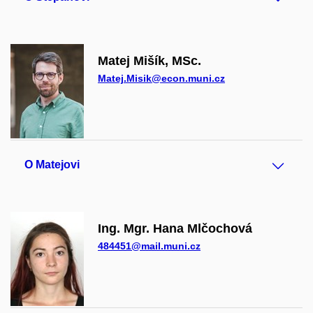
Matej Mišík, MSc.
Matej.Misik@econ.muni.cz
O Matejovi
Ing. Mgr. Hana Mlčochová
484451@mail.muni.cz