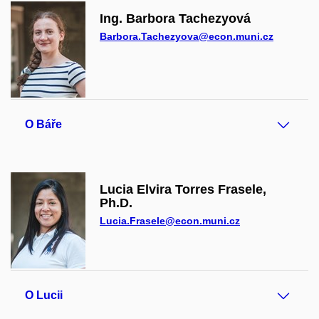
Ing. Barbora Tachezyová
Barbora.Tachezyova@econ.muni.cz
O Báře
Lucia Elvira Torres Frasele,
Ph.D.
Lucia.Frasele@econ.muni.cz
O Lucii