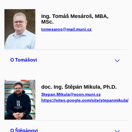
Ing. Tomáš Mesároš, MBA,
MSc.
tomesaros@mail.muni.cz
O Tomášovi
doc. Ing. Štěpán Mikula, Ph.D.
Stepan.Mikula@econ.muni.cz
https://sites.google.com/site/stepanmikula/
O Štěpánovi