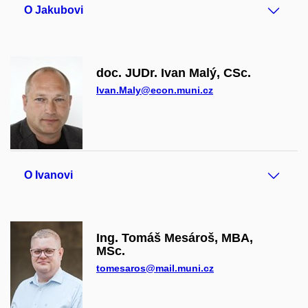
O Jakubovi
doc. JUDr. Ivan Malý, CSc.
Ivan.Maly@econ.muni.cz
O Ivanovi
Ing. Tomáš Mesároš, MBA,
MSc.
tomesaros@mail.muni.cz