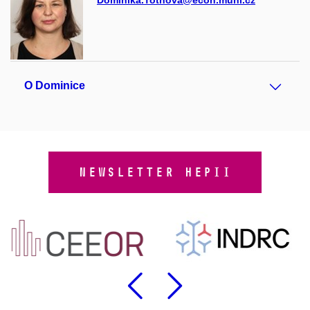
Dominika.Tothova@econ.muni.cz
O Dominice
NEWSLETTER HEPII
Předchozí
Následu