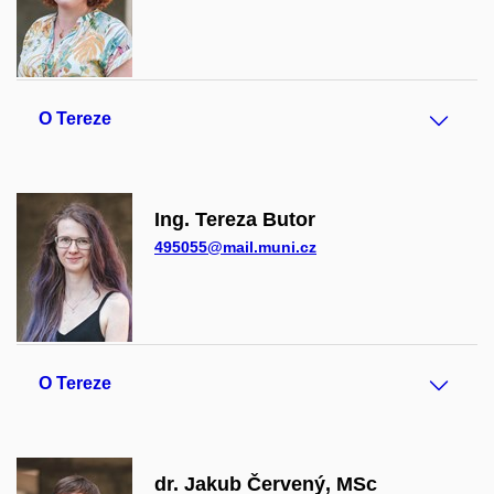
O Tereze
Ing. Tereza Butor
495055@mail.muni.cz
O Tereze
dr. Jakub Červený, MSc