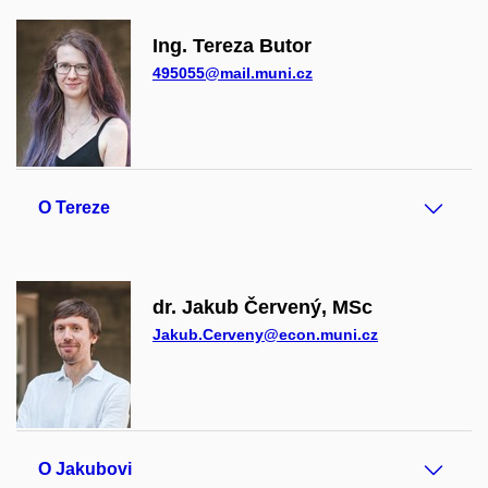
Ing. Tereza Butor
495055@mail.muni.cz
O Tereze
dr. Jakub Červený, MSc
Jakub.Cerveny@econ.muni.cz
O Jakubovi