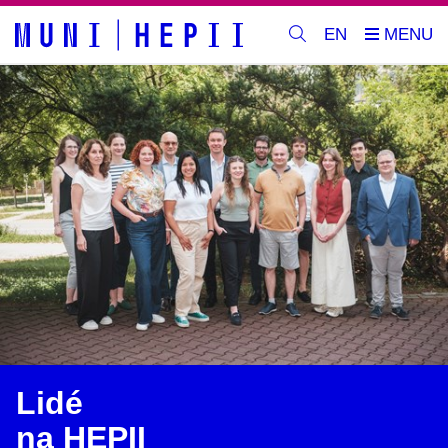
EN
Lidé
na HEPII