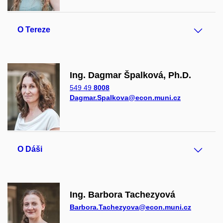
O Tereze
Ing. Dagmar Špalková, Ph.D.
549 49
8008
Dagmar.Spalkova@econ.muni.cz
O Dáši
Ing. Barbora Tachezyová
Barbora.Tachezyova@econ.muni.cz