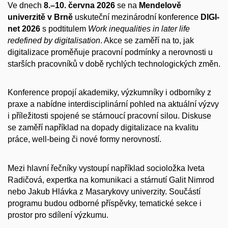
Ve dnech
8.–10. června 2026
se na
Mendelově
univerzitě v Brně
uskuteční mezinárodní konference
DIGI-
net 2026
s podtitulem
Work inequalities in later life
redefined by digitalisation
. Akce se zaměří na to, jak
digitalizace proměňuje pracovní podmínky a nerovnosti u
starších pracovníků v době rychlých technologických změn.
Konference propojí akademiky, výzkumníky i odborníky z
praxe a nabídne interdisciplinární pohled na aktuální výzvy
i příležitosti spojené se stárnoucí pracovní silou. Diskuse
se zaměří například na dopady digitalizace na kvalitu
práce, well-being či nové formy nerovností.
Mezi hlavní řečníky vystoupí například socioložka Iveta
Radičová, expertka na komunikaci a stárnutí Galit Nimrod
nebo Jakub Hlávka z Masarykovy univerzity. Součástí
programu budou odborné příspěvky, tematické sekce i
prostor pro sdílení výzkumu.