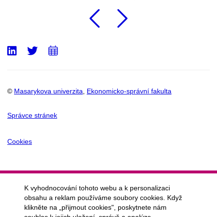
Předchozí
Následu
LinkedIn
Twitter
Přidat
do
kalendáře
©
Masarykova univerzita
,
Ekonomicko-správní fakulta
Správce stránek
Cookies
K vyhodnocování tohoto webu a k personalizaci
obsahu a reklam používáme soubory cookies. Když
klikněte na „přijmout cookies", poskytnete nám