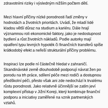
zdravotními riziky i výsledným nižším počtem dětí.
Mezi hlavní příčiny nízké porodnosti řadí změny v
hodnotách a životních prioritách. Uvádí, že mladí lidé
kladou větší důraz na studium a kariéru. Dále hrají
významnou roli ekonomické faktory, jako je nedostupnost
bydlení a růst životních nákladů. Podle autorky mají
opatření typu levných hypoték či finančních transferů spíše
krátkodobý efekt a neřeší strukturální příčiny problému.
Inspiraci lze podle ní částečně hledat v zahraničí.
Skandinávské země dlouhodobě podporují návrat žen po
porodu na trh práce, sdílení péče mezi rodiči a dostupnou
předškolní péči, přesto však ani zde nedochází k trvalému
růstu porodnosti. Jako relativně účinnější se zatím jeví
komplexní přístup v Jižní Koreji, který kombinuje finanční
podporu a iniciativy zaměřené na vznik partnerských
vztahů.