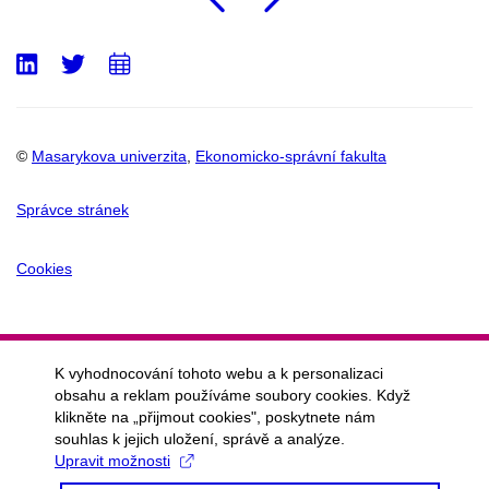
Předchozí
Následu
LinkedIn
Twitter
Přidat
do
kalendáře
©
Masarykova univerzita
,
Ekonomicko-správní fakulta
Správce stránek
Cookies
K vyhodnocování tohoto webu a k personalizaci
obsahu a reklam používáme soubory cookies. Když
klikněte na „přijmout cookies", poskytnete nám
souhlas k jejich uložení, správě a analýze.
Upravit možnosti